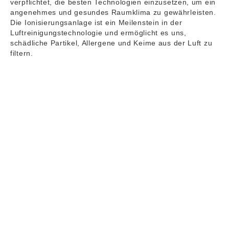
verpflichtet, die besten Technologien einzusetzen, um ein
angenehmes und gesundes Raumklima zu gewährleisten.
Die Ionisierungsanlage ist ein Meilenstein in der
Luftreinigungstechnologie und ermöglicht es uns,
schädliche Partikel, Allergene und Keime aus der Luft zu
filtern.
KOOPERATIONEN
Als Mitglied der Considerate
Collection der Small Luxury Hotels of
the World haben wir uns der