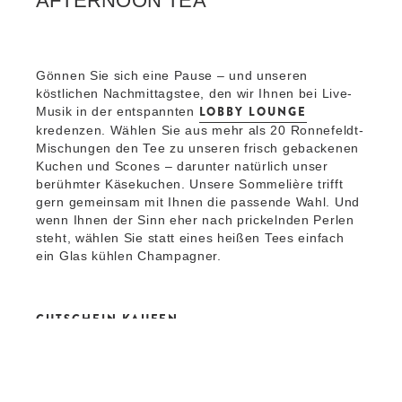
AFTERNOON TEA
Gönnen Sie sich eine Pause – und unseren
köstlichen Nachmittagstee, den wir Ihnen bei Live-
LOBBY LOUNGE
Musik in der entspannten
kredenzen. Wählen Sie aus mehr als 20 Ronnefeldt-
Mischungen den Tee zu unseren frisch gebackenen
Kuchen und Scones – darunter natürlich unser
berühmter Käsekuchen. Unsere Sommelière trifft
gern gemeinsam mit Ihnen die passende Wahl. Und
wenn Ihnen der Sinn eher nach prickelnden Perlen
steht, wählen Sie statt eines heißen Tees einfach
ein Glas kühlen Champagner.
GUTSCHEIN KAUFEN
ANKUNFT
/
ABREISE
-
-
0
2
VERFÜGBARKEIT 
TERMINE AUSWÄHLEN
E
K
R
I
W
N
TISCH RESERVIEREN
+
+
A
D
C
E